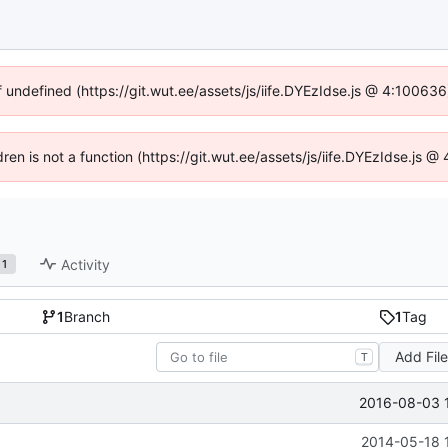
f undefined (https://git.wut.ee/assets/js/iife.DYEzIdse.js @ 4:10063
dren is not a function (https://git.wut.ee/assets/js/iife.DYEzIdse.js
Activity
1
1
Branch
1
Tag
Add Fil
T
2016-08-03 
2014-05-18 