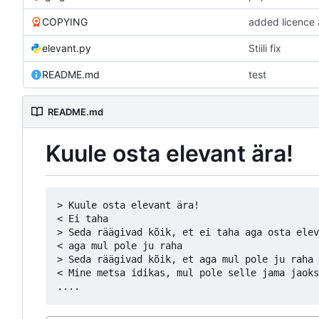
COPYING
added licence
elevant.py
Stiili fix
README.md
test
README.md
Kuule osta elevant ära!
> Kuule osta elevant ära!

< Ei taha

> Seda räägivad kõik, et ei taha aga osta elev
< aga mul pole ju raha

> Seda räägivad kõik, et aga mul pole ju raha 
< Mine metsa idikas, mul pole selle jama jaoks