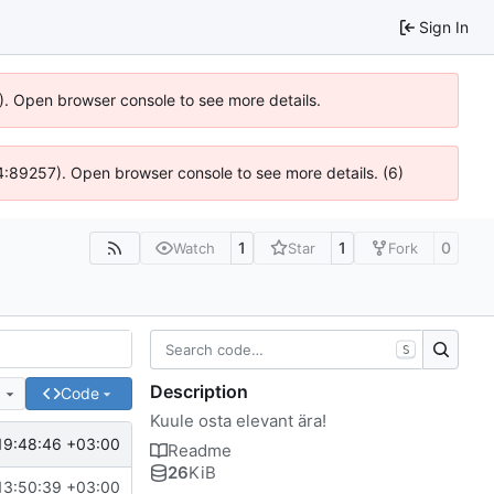
Sign In
6). Open browser console to see more details.
 @ 4:89257). Open browser console to see more details. (6)
1
1
0
Watch
Star
Fork
S
Description
e
Code
Kuule osta elevant ära!
19:48:46 +03:00
Readme
26
KiB
13:50:39 +03:00