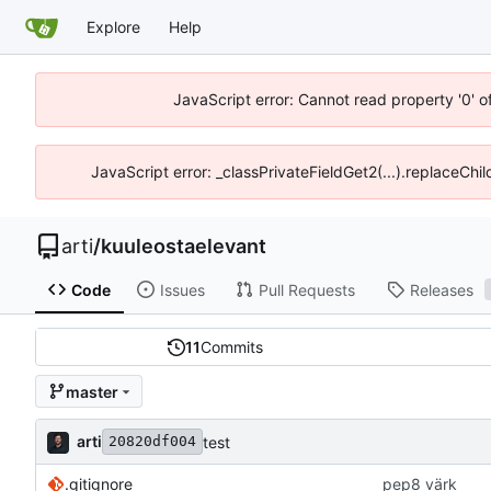
Explore
Help
JavaScript error: Cannot read property '0' o
JavaScript error: _classPrivateFieldGet2(...).replaceChil
arti
/
kuuleostaelevant
Code
Issues
Pull Requests
Releases
11
Commits
master
arti
test
20820df004
.gitignore
pep8 värk